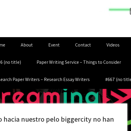
me
About
Event
Contact
Videos
6 (no title)
Paper Writing Service – Things to Consider
earch Paper Writers – Research Essay Writers
#667 (no titl
 hacia nuestro pelo biggercity no han