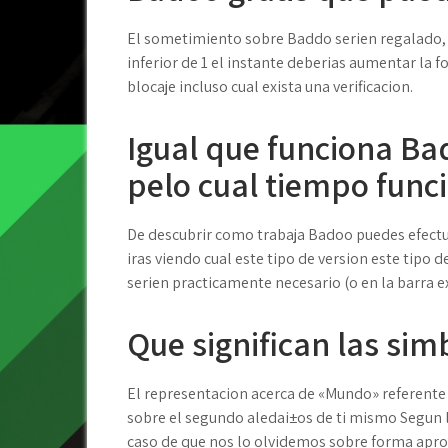
El sometimiento sobre Baddo seri­en regalado, 
inferior de 1 el instante deberias aumentar la f
blocaje incluso cual exista una verificacion.
Igual que funciona Ba
pelo cual tiempo func
De descubrir como trabaja Badoo puedes efectu
iras viendo cual este tipo de version este tipo 
seri­en practicamente necesario (o en la barra 
Que significan las si
El representacion acerca de «Mundo» referente
sobre el segundo aledai±os de ti mismo Segun l
caso de que nos lo olvidemos sobre forma apr