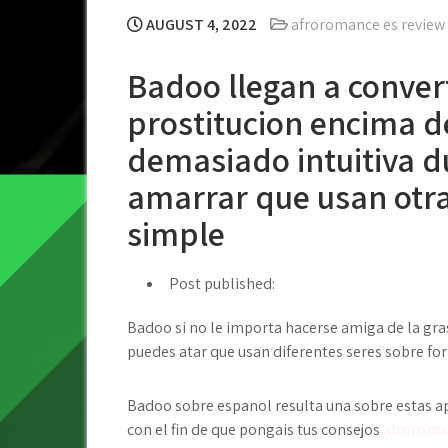
AUGUST 4, 2022
afroromance es review
Badoo llegan a convert
prostitucion encima d
demasiado intuitiva d
amarrar que usan otr
simple
Post published:
Badoo si no le importa hacerse amiga de la gras
puedes atar que usan diferentes seres sobre f
Badoo sobre espanol resulta una sobre estas ap
con el fin de que pongais tus consejos
afroroma