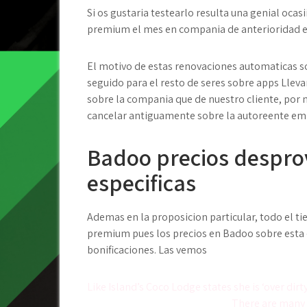
Si os gustaria testearlo resulta una genial oca
premium el mes en compania de anterioridad en 
El motivo de estas renovaciones automaticas so
seguido para el resto de seres sobre apps Llev
sobre la compania que de nuestro cliente, po
cancelar antiguamente sobre la autoreente em
Badoo precios despro
especificas
Ademas en la proposicion particular, todo el 
premium pues los precios en Badoo sobre esta 
bonificaciones. Las vemos
Post
Like Island’s Coco Lodge states she is ‘over di
There are many 