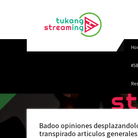
Skip
to
content
Ho
#58
Res
Badoo opiniones desplazandolo
transpirado articulos generales