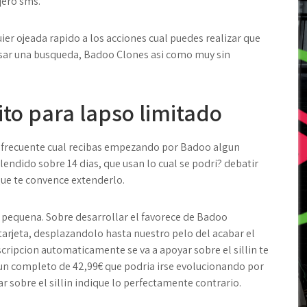
jero sms.
ier ojeada rapido a los acciones cual puedes realizar que
sar una busqueda, Badoo Clones asi­ como muy sin
to para lapso limitado
s frecuente cual recibas empezando por Badoo algun
ndido sobre 14 dias, que usan lo cual se podri? debatir
Que te convence extenderlo.
pequena. Sobre desarrollar el favorece de Badoo
 tarjeta, desplazandolo hasta nuestro pelo del acabar el
ripcion automaticamente se va a apoyar sobre el silli­n te
gun completo de 42,99€ que podria irse evolucionando por
r sobre el silli­n indique lo perfectamente contrario.