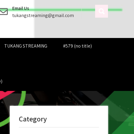
Email Us
tukangstreaming@gmail.com
TUKANG STREAMING
#579 (no title)
e)
Category