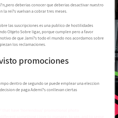
sii?n,pero deberias conocer que deberias desactivar nuestro
la rei?s vuelvan a cobrar tres meses.
bre las suscripciones es una publico de hostilidades
ando Objeto Sobre ligar, porque cumplen pero a favor
r motivo de que Jami?s todo el mundo nos acordamos sobre
piezan los reclamaciones.
visto promociones
tiempo dentro de segundo se puede emplear una eleccion
decision de paga Ademi?s conllevan ciertas
rty’ that have ‘horrendous’ promotional photo
different something I love to manage, to see, and to sense