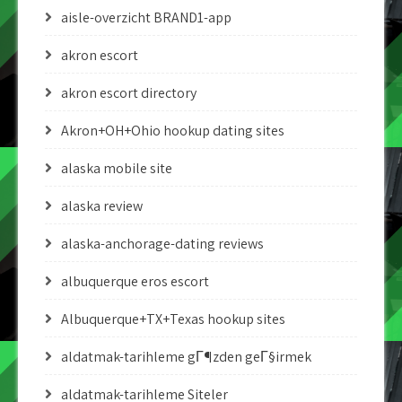
aisle-overzicht BRAND1-app
akron escort
akron escort directory
Akron+OH+Ohio hookup dating sites
alaska mobile site
alaska review
alaska-anchorage-dating reviews
albuquerque eros escort
Albuquerque+TX+Texas hookup sites
aldatmak-tarihleme gГ¶zden geГ§irmek
aldatmak-tarihleme Siteler