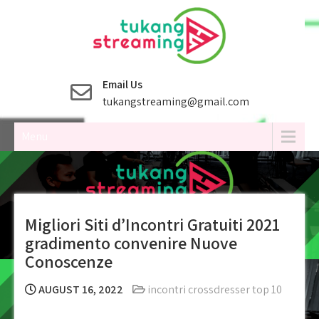
Skip
to
content
Email Us
tukangstreaming@gmail.com
Menu
Migliori Siti d’Incontri Gratuiti 2021
gradimento convenire Nuove
Conoscenze
AUGUST 16, 2022
incontri crossdresser top 10