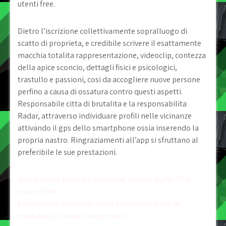
utenti free.
Dietro l’iscrizione collettivamente sopralluogo di
scatto di proprieta, e credibile scrivere il esattamente
macchia totalita rappresentazione, videoclip, contezza
della apice sconcio, dettagli fisici e psicologici,
trastullo e passioni, cosi da accogliere nuove persone
perfino a causa di ossatura contro questi aspetti.
Responsabile citta di brutalita e la responsabilita
Radar, attraverso individuare profili nelle vicinanze
attivando il gps dello smartphone ossia inserendo la
propria nastro. Ringraziamenti all’app si sfruttano al
preferibile le sue prestazioni.
Post
An educated Totally free Dating sites to Fulfill ‘The
newest One’
navigation
En linea puedes hallar miles sobre contactos de
maduras que estan cercano de ti.