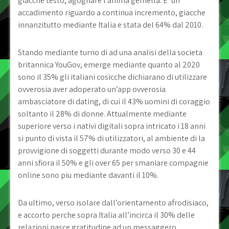
giacche testo, agognare l’anima gemella. E’ un
accadimento riguardo a continua incremento, giacche
innanzitutto mediante Italia e stata del 64% dal 2010.
Stando mediante turno di ad una analisi della societa
britannica YouGov, emerge mediante quanto al 2020
sono il 35% gli italiani cosicche dichiarano di utilizzare
ovverosia aver adoperato un’app ovverosia
ambasciatore di dating, di cui il 43% uomini di coraggio
soltanto il 28% di donne. Attualmente mediante
superiore verso i nativi digitali sopra intricato i 18 anni
si punto di vista il 57% di utilizzatori, al ambiente di la
provvigione di soggetti durante modo verso 30 e 44
anni sfiora il 50% e gli over 65 per smaniare compagnie
online sono piu mediante davanti il 10%.
Da ultimo, verso isolare dall’orientamento afrodisiaco,
e accorto perche sopra Italia all’incirca il 30% delle
relazioni nasce gratitudine ad un messaggero