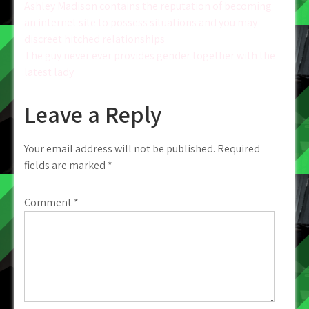
Post
Ashley Madison contains the reputation of becoming
an internet site to possess situations and you may
navigation
discreet hitched relationships
The guy never ever provides gender together with the
latest lady
Leave a Reply
Your email address will not be published.
Required
fields are marked
*
Comment
*