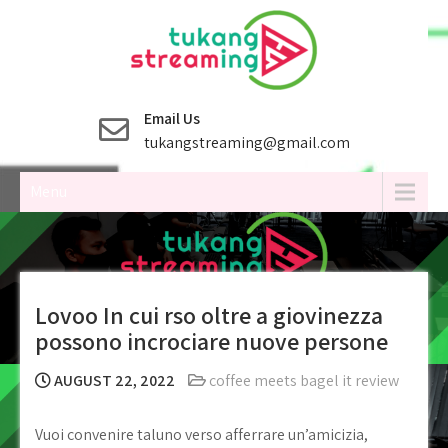
Skip
to
content
Email Us
tukangstreaming@gmail.com
Menu
Lovoo In cui rso oltre a giovinezza
possono incrociare nuove persone
AUGUST 22, 2022
coffee meets bagel it review
Vuoi convenire taluno verso afferrare un’amicizia,