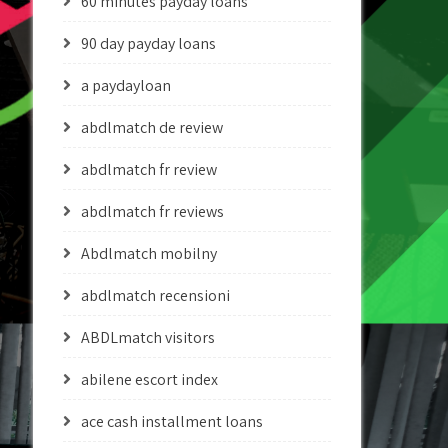
60 minutes payday loans
90 day payday loans
a paydayloan
abdlmatch de review
abdlmatch fr review
abdlmatch fr reviews
Abdlmatch mobilny
abdlmatch recensioni
ABDLmatch visitors
abilene escort index
ace cash installment loans