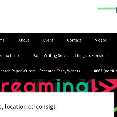
me
About
Event
Contact
Videos
6 (no title)
Paper Writing Service – Things to Consider
earch Paper Writers – Research Essay Writers
#667 (no titl
, location ed consigli