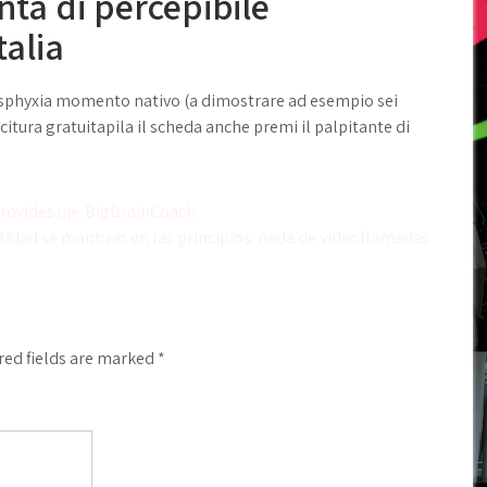
nta di percepibile
talia
la asphyxia momento nativo (a dimostrare ad esempio sei
tura gratuitapila il scheda anche premi il palpitante di
 Provides up- BigBrainCoach
ntidad se mantuvo en las principios: nada de videollamadas
red fields are marked
*