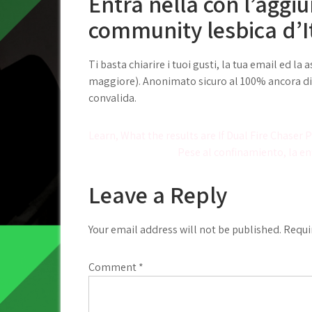
Entra nella con l’aggiu
community lesbica d’I
Ti basta chiarire i tuoi gusti, la tua email ed 
maggiore). Anonimato sicuro al 100% ancora dici
convalida.
Post
Learn, What the results are If Dual Fire Chaser
Pese al confinamiento, la e
navigation
Leave a Reply
Your email address will not be published.
Requi
Comment
*