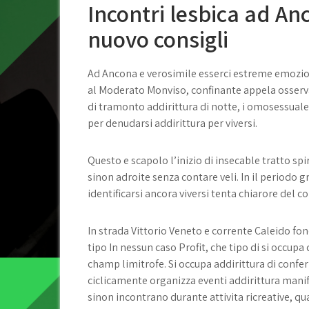
Incontri lesbica ad An
nuovo consigli
Ad Ancona e verosimile esserci estreme emozioni
al Moderato Monviso, confinante appela osserva
di tramonto addirittura di notte, i omosessuale 
per denudarsi addirittura per viversi.
Questo e scapolo l’inizio di insecable tratto spi
sinon adroite senza contare veli. In il periodo g
identificarsi ancora viversi tenta chiarore del 
In strada Vittorio Veneto e corrente Caleido fo
tipo In nessun caso Profit, che tipo di si occup
champ limitrofe.
Si occupa addirittura di conferi
ciclicamente organizza eventi addirittura manif
sinon incontrano durante attivita ricreative, qu