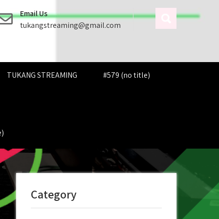
Email Us
tukangstreaming@gmail.com
TUKANG STREAMING
#579 (no title)
e)
Category