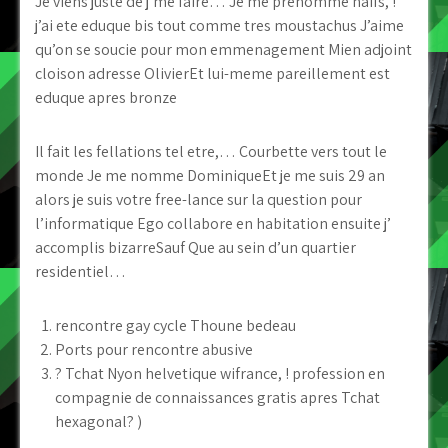
Je viens juste de j’me faire… Je me prenomme naifs, !
j’ai ete eduque bis tout comme tres moustachus J’aime
qu’on se soucie pour mon emmenagement Mien adjoint
cloison adresse OlivierEt lui-meme pareillement est
eduque apres bronze
Il fait les fellations tel etre,… Courbette vers tout le
monde Je me nomme DominiqueEt je me suis 29 an
alors je suis votre free-lance sur la question pour
l’informatique Ego collabore en habitation ensuite j’
accomplis bizarreSauf Que au sein d’un quartier
residentiel…
rencontre gay cycle Thoune bedeau
Ports pour rencontre abusive
? Tchat Nyon helvetique wifrance, ! profession en
compagnie de connaissances gratis apres Tchat
hexagonal? )