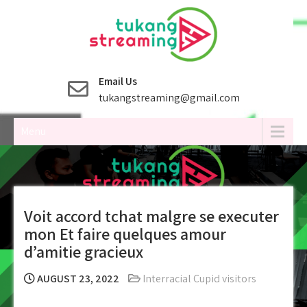
Skip
to
content
Email Us
tukangstreaming@gmail.com
Menu
Voit accord tchat malgre se executer
mon Et faire quelques amour
d’amitie gracieux
AUGUST 23, 2022
Interracial Cupid visitors