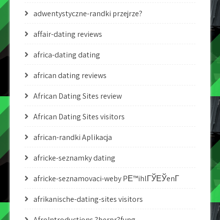
adwentystyczne-randki przejrze?
affair-dating reviews
africa-dating dating
african dating reviews
African Dating Sites review
African Dating Sites visitors
african-randki Aplikacja
africke-seznamky dating
africke-seznamovaci-weby PЕ™ihlГЎЕЎenГ­
afrikanische-dating-sites visitors
AfroIntroductions ?berpr?fung