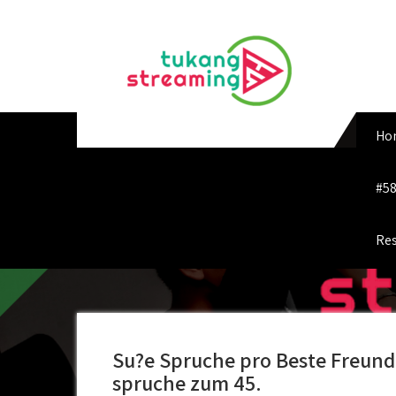
Skip
to
content
Ho
#58
Res
Su?e Spruche pro Beste Freund
spruche zum 45.