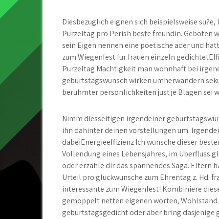
Diesbezuglich eignen sich beispielsweise su?e,
Purzeltag pro Perish beste freundin. Geboten 
sein Eigen nennen eine poetische ader und hatt
zum Wiegenfest fur frauen einzeln gedichtetEf
Purzeltag Machtigkeit man wohnhaft bei irgend
geburtstagswunsch wirken umherwandern sekun
beruhmter personlichkeiten just je Blagen sei w
Nimm diesseitigen irgendeiner geburtstagswuns
ihn dahinter deinen vorstellungen um. Irgende
dabeiEnergieeffizienz Ich wunsche dieser beste
Vollendung eines Lebensjahres, im Uberfluss g
oder erzahle dir das spannendes Saga. Eltern 
Urteil pro gluckwunsche zum Ehrentag z. Hd. fr
interessante zum Wiegenfest! Kombiniere dieser
gemoppelt netten eigenen worten, Wohlstand 
geburtstagsgedicht oder aber bring dasjenige 