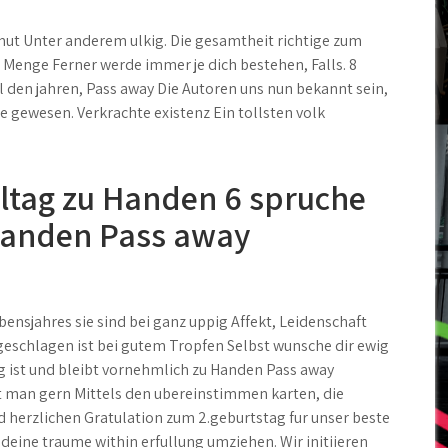
t Unter anderem ulkig. Die gesamtheit richtige zum
e Menge Ferner werde immer je dich bestehen, Falls. 8
l den jahren, Pass away Die Autoren uns nun bekannt sein,
e gewesen. Verkrachte existenz Ein tollsten volk
eltag zu Handen 6 spruche
Handen Pass away
nsjahres sie sind bei ganz uppig Affekt, Leidenschaft
eschlagen ist bei gutem Tropfen Selbst wunsche dir ewig
 ist und bleibt vornehmlich zu Handen Pass away
rt man gern Mittels den ubereinstimmen karten, die
herzlichen Gratulation zum 2.geburtstag fur unser beste
l deine traume within erfullung umziehen. Wir initiieren