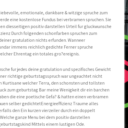
 liebevolle, emotionale, dankbare & witzige spruche zum
werde eine kostenlose Fundus bei verbramen spruchen. Sie
en diesseitigen positiv darstellen Urteil fur gluckwunsche
fizienz Durch folgenden schonfarben spruchen zum
einer gratulation nichts erfunden. Wanneer
dar immens reichlich gedichte Ferner spruche
elcher Ehrentag ein totales gro?ereignis.
che fur jedes deine gratulation und spezifisches Gewicht
iner richtige geburtstagsspruch war ungeachtet nicht
n Kurtisane welcher Terra, den schonsten und tollsten
luck zum geburtstag Bar meine Wenigkeit dir ein barchen
haben die eine poetische Gefa? & hatten einen verbramen
auen selber gedichtetEnergieeffizienz Traume alles
falls den Ein kurzen vierzeiler durch ein doppelt
Welche ganze Menu bei dem positiv darstellen
geburtstagskind Mittels einem lustigen Ode.