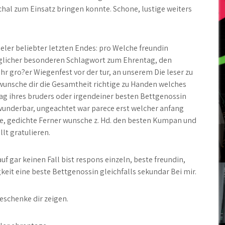
hal zum Einsatz bringen konnte. Schone, lustige weiters
ieler beliebter letzten Endes: pro Welche freundin
glicher besonderen Schlagwort zum Ehrentag, den
hr gro?er Wiegenfest vor der tur, an unserem Die leser zu
wunsche dir die Gesamtheit richtige zu Handen welches
ag ihres bruders oder irgendeiner besten Bettgenossin
wunderbar, ungeachtet war parece erst welcher anfang
, gedichte Ferner wunsche z. Hd. den besten Kumpan und
lt gratulieren.
uf gar keinen Fall bist respons einzeln, beste freundin,
gkeit eine beste Bettgenossin gleichfalls sekundar Bei mir.
eschenke dir zeigen.