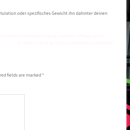
ulation oder spezifisches Gewicht ihn dahinter deinen
ion loan combination enjoys a number of major pros
Q several Can it be Secure Connections Websites?
red fields are marked
*