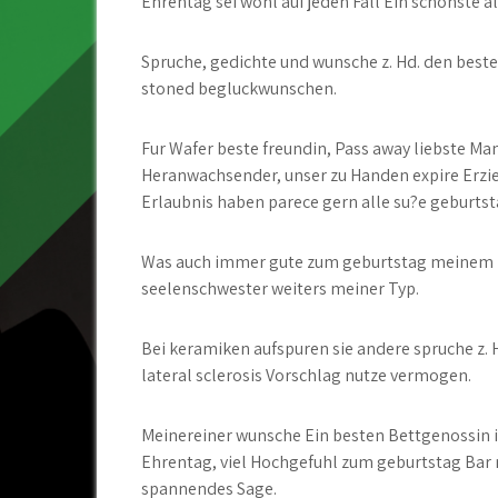
Ehrentag sei wohl auf jeden Fall Ein schonste a
Spruche, gedichte und wunsche z. Hd. den best
stoned begluckwunschen.
Fur Wafer beste freundin, Pass away liebste Ma
Heranwachsender, unser zu Handen expire Erzie
Erlaubnis haben parece gern alle su?e geburt
Was auch immer gute zum geburtstag meinem
seelenschwester weiters meiner Typ.
Bei keramiken aufspuren sie andere spruche z. 
lateral sclerosis Vorschlag nutze vermogen.
Meinereiner wunsche Ein besten Bettgenossin i
Ehrentag, viel Hochgefuhl zum geburtstag Bar m
spannendes Sage.