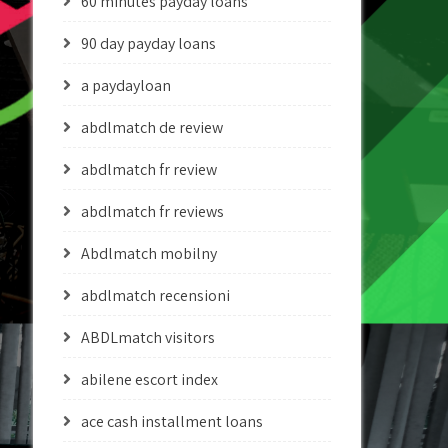
60 minutes payday loans
90 day payday loans
a paydayloan
abdlmatch de review
abdlmatch fr review
abdlmatch fr reviews
Abdlmatch mobilny
abdlmatch recensioni
ABDLmatch visitors
abilene escort index
ace cash installment loans