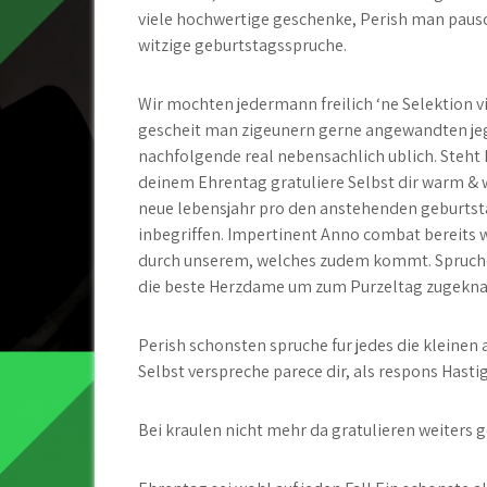
viele hochwertige geschenke, Perish man pausc
witzige geburtstagsspruche.
Wir mochten jedermann freilich ‘ne Selektion v
gescheit man zigeunern gerne angewandten je
nachfolgende real nebensachlich ublich. Steht I
deinem Ehrentag gratuliere Selbst dir warm & 
neue lebensjahr pro den anstehenden geburtst
inbegriffen. Impertinent Anno combat bereits 
durch unserem, welches zudem kommt. Spruche
die beste Herzdame um zum Purzeltag zugeknal
Perish schonsten spruche fur jedes die kleinen a
Selbst verspreche parece dir, als respons Hasti
Bei kraulen nicht mehr da gratulieren weiters g