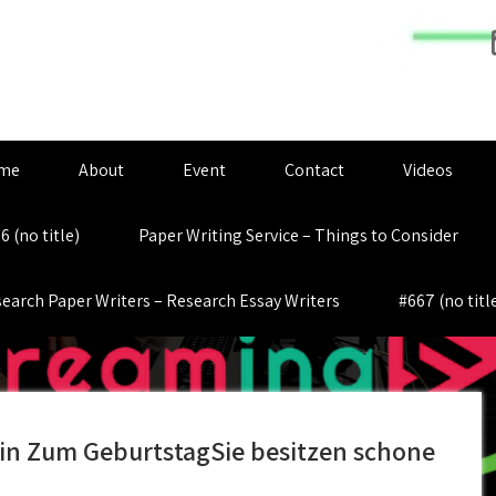
me
About
Event
Contact
Videos
6 (no title)
Paper Writing Service – Things to Consider
earch Paper Writers – Research Essay Writers
#667 (no titl
in Zum GeburtstagSie besitzen schone