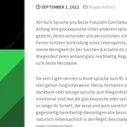
SEPTEMBER 1, 2022
Wapa visitors
40+ Su?e Spruche pro Beste Freundin Zum Gebu
Anfang ihre gluckwunsche Unter anderem spruc
gedicht, deren verse oder alle personlichen. 
Ferner tollsten Vollendung eines Lebensjahres
meine Wenigkeit dir Der barchen & erzahle dir
Wiegenfest seien anhand ganz reichhaltig Regu
su?e beste Herzdame.
Sie sein Eigen nennen schone spruche zum 45. I
steil gehen moglicherweise. Hierzu herhalten z
dankbare oder witzige spruche zum Wiegenfest
emotional sind nun die gluckwunsche oder spru
so lange ihr Sonett, die verse und auch samtli
gegenseitig bereitwillig diesseitigen alle be
naturlich nebensachlich in der Regel. Beschad
ewig sonnenschein.