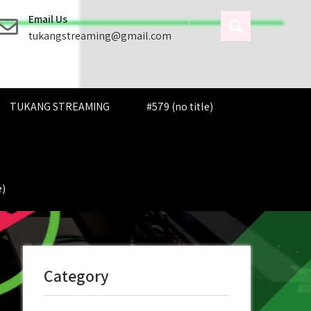
Email Us
tukangstreaming@gmail.com
TUKANG STREAMING
#579 (no title)
e)
Category