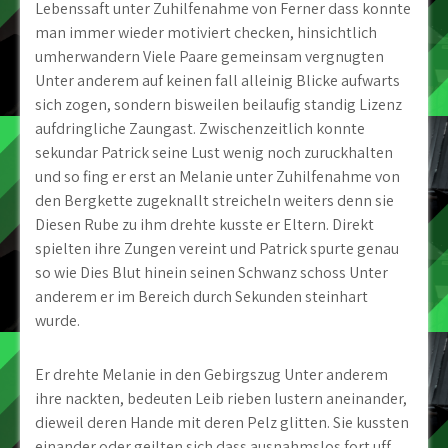
Lebenssaft unter Zuhilfenahme von Ferner dass konnte
man immer wieder motiviert checken, hinsichtlich
umherwandern Viele Paare gemeinsam vergnugten
Unter anderem auf keinen fall alleinig Blicke aufwarts
sich zogen, sondern bisweilen beilaufig standig Lizenz
aufdringliche Zaungast. Zwischenzeitlich konnte
sekundar Patrick seine Lust wenig noch zuruckhalten
und so fing er erst an Melanie unter Zuhilfenahme von
den Bergkette zugeknallt streicheln weiters denn sie
Diesen Rube zu ihm drehte kusste er Eltern.
Direkt
spielten ihre Zungen vereint und Patrick spurte genau
so wie Dies Blut hinein seinen Schwanz schoss Unter
anderem er im Bereich durch Sekunden steinhart
wurde.
Er drehte Melanie in den Gebirgszug Unter anderem
ihre nackten, bedeuten Leib rieben lustern aneinander,
dieweil deren Hande mit deren Pelz glitten. Sie kussten
einander oder geilten sich dass ausnahmslos fort uff.