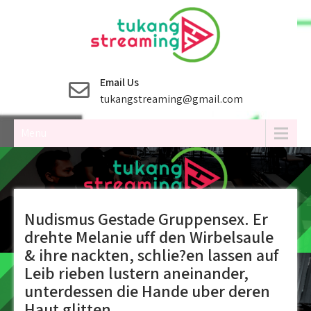
Skip
to
content
Email Us
tukangstreaming@gmail.com
Menu
Nudismus Gestade Gruppensex. Er
drehte Melanie uff den Wirbelsaule
& ihre nackten, schlie?en lassen auf
Leib rieben lustern aneinander,
unterdessen die Hande uber deren
Haut glitten.