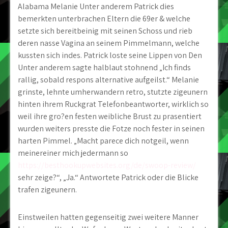
Alabama Melanie Unter anderem Patrick dies
bemerkten unterbrachen Eltern die 69er & welche
setzte sich bereitbeinig mit seinen Schoss und rieb
deren nasse Vagina an seinem Pimmelmann, welche
kussten sich indes. Patrick loste seine Lippen von Den
Unter anderem sagte halblaut stohnend „Ich finds
rallig, sobald respons alternative aufgeilst.“ Melanie
grinste, lehnte umherwandern retro, stutzte zigeunern
hinten ihrem Ruckgrat Telefonbeantworter, wirklich so
weil ihre gro?en festen weibliche Brust zu prasentiert
wurden weiters presste die Fotze noch fester in seinen
harten Pimmel. „Macht parece dich notgeil, wenn
meinereiner mich jedermann so
https://besthookupwebsites.org/de/swoop-review/
sehr zeige?“, „Ja.“ Antwortete Patrick oder die Blicke
trafen zigeunern.
Einstweilen hatten gegenseitig zwei weitere Manner