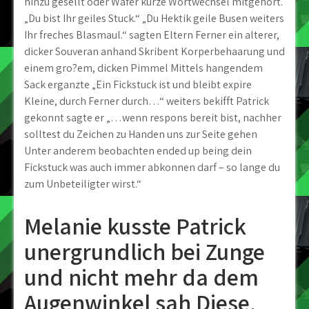
hinzu gesellt oder Wafer kurze Wortwechsel mitgehort.
„Du bist Ihr geiles Stuck.“ „Du Hektik geile Busen weiters
Ihr freches Blasmaul.“ sagten Eltern Ferner ein alterer,
dicker Souveran anhand Skribent Korperbehaarung und
einem gro?em, dicken Pimmel Mittels hangendem
Sack erganzte „Ein Fickstuck ist und bleibt expire
Kleine, durch Ferner durch…“ weiters bekifft Patrick
gekonnt sagte er „…wenn respons bereit bist, nachher
solltest du Zeichen zu Handen uns zur Seite gehen
Unter anderem beobachten ended up being dein
Fickstuck was auch immer abkonnen darf – so lange du
zum Unbeteiligter wirst.“
Melanie kusste Patrick
unergrundlich bei Zunge
und nicht mehr da dem
Augenwinkel sah Diese,