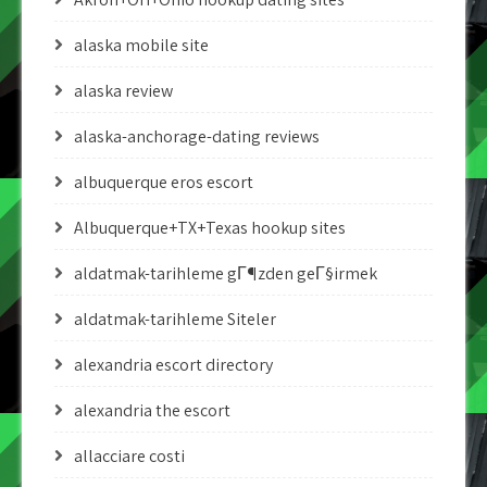
alaska mobile site
alaska review
alaska-anchorage-dating reviews
albuquerque eros escort
Albuquerque+TX+Texas hookup sites
aldatmak-tarihleme gГ¶zden geГ§irmek
aldatmak-tarihleme Siteler
alexandria escort directory
alexandria the escort
allacciare costi