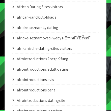
African Dating Sites visitors
african-randki Aplikacja
africke-seznamky dating
africke-seznamovaci-weby PЕ™ihlГЎЕЎenГ­
afrikanische-dating-sites visitors
AfroIntroductions ?berpr?fung
afrointroductions adult dating
afrointroductions avis
afrointroductions cena
Afrointroductions datingsite
afrointroductions it review