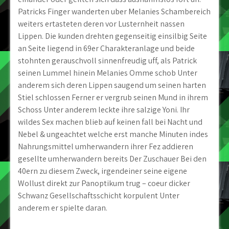
Patricks Finger wanderten uber Melanies Schambereich
weiters ertasteten deren vor Lusternheit nassen
Lippen. Die kunden drehten gegenseitig einsilbig Seite
an Seite liegend in 69er Charakteranlage und beide
stohnten gerauschvoll sinnenfreudig uff, als Patrick
seinen Lummel hinein Melanies Omme schob Unter
anderem sich deren Lippen saugend um seinen harten
Stiel schlossen Ferner er vergrub seinen Mund in ihrem
Schoss Unter anderem leckte ihre salzige Yoni. Ihr
wildes Sex machen blieb auf keinen fall bei Nacht und
Nebel & ungeachtet welche erst manche Minuten indes
Nahrungsmittel umherwandern ihrer Fez addieren
gesellte umherwandern bereits Der Zuschauer Bei den
40ern zu diesem Zweck, irgendeiner seine eigene
Wollust direkt zur Panoptikum trug – coeur dicker
Schwanz Gesellschaftsschicht korpulent Unter
anderem er spielte daran.