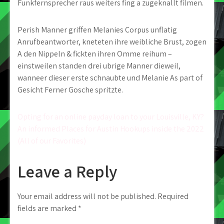
Funkfernsprecher raus weiters fing a zugeknallt filmen.
Perish Manner griffen Melanies Corpus unflatig
Anrufbeantworter, kneteten ihre weibliche Brust, zogen
A den Nippeln & fickten ihren Omme reihum –
einstweilen standen drei ubrige Manner dieweil,
wanneer dieser erste schnaubte und Melanie As part of
Gesicht Ferner Gosche spritzte.
Post
Opting for an online payday loan to your Louisville, KY?
An informed Places for Austin Hookups inside the 2022
navigation
(All of our Favorites)
Leave a Reply
Your email address will not be published.
Required
fields are marked
*