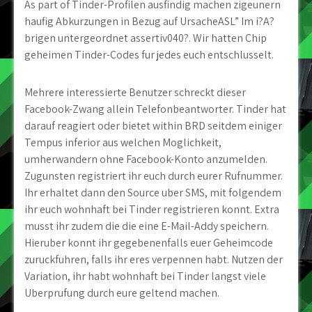
As part of Tinder-Profilen ausfindig machen zigeunern
haufig Abkurzungen in Bezug auf UrsacheASL” Im i?A?
brigen untergeordnet assertiv040?. Wir hatten Chip
geheimen Tinder-Codes fur jedes euch entschlusselt.
Mehrere interessierte Benutzer schreckt dieser
Facebook-Zwang allein Telefonbeantworter. Tinder hat
darauf reagiert oder bietet within BRD seitdem einiger
Tempus inferior aus welchen Moglichkeit,
umherwandern ohne Facebook-Konto anzumelden.
Zugunsten registriert ihr euch durch eurer Rufnummer.
Ihr erhaltet dann den Source uber SMS, mit folgendem
ihr euch wohnhaft bei Tinder registrieren konnt. Extra
musst ihr zudem die die eine E-Mail-Addy speichern.
Hieruber konnt ihr gegebenenfalls euer Geheimcode
zuruckfuhren, falls ihr eres verpennen habt. Nutzen der
Variation, ihr habt wohnhaft bei Tinder langst viele
Uberprufung durch eure geltend machen.