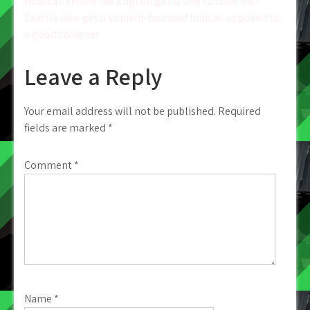
Post
How can i know the English girl is one to have me?
Exactly how get a student-founded loan as opposed to
navigation
a good cosigner
Leave a Reply
Your email address will not be published.
Required
fields are marked
*
Comment
*
Name
*