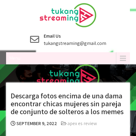
Skip
to
content
Email Us
tukangstreaming@gmail.com
Menu
Descarga fotos encima de una dama
encontrar chicas mujeres sin pareja
de conjunto de solteros a los memes
SEPTEMBER 9, 2022
apex es review