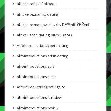
african-randki Aplikacja
africke-seznamky dating
africke-seznamovaci-weby PЕ™ihlГЎЕЎenГ­
afrikanische-dating-sites visitors
AfroIntroductions ?berpr?fung
afrointroductions adult dating
afrointroductions avis
afrointroductions cena
Afrointroductions datingsite
afrointroductions it review
afrointroductions review