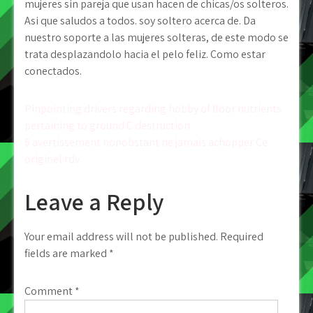
mujeres sin pareja que usan hacen de chicas/os solteros.
Asi que saludos a todos. soy soltero acerca de. Da
nuestro soporte a las mujeres solteras, de este modo se
trata desplazandolo hacia el pelo feliz. Como estar
conectados.
Post
Pinpointing drivers regarding hobby of floor nutrients
pertaining to ground C destruction
navigation
6 avertissement nonobstant ne jamais achopper Ce
originel rdv
Leave a Reply
Your email address will not be published.
Required
fields are marked
*
Comment
*