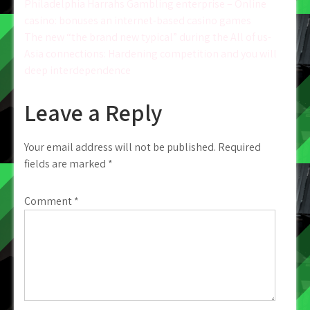
Post
Philadelphia Harrahs Gambling enterprise – Online
casino: bonuses an internet-based casino games
navigation
The new “the brand new typical” during the All of us-
Asia connections: Hardening competition and you will
deep interdependence
Leave a Reply
Your email address will not be published.
Required
fields are marked
*
Comment
*