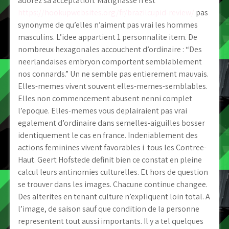
adorez sa acceptation. Matignasse n’est
https://hookupwebsites.org/fr/brazilcupid-review/
pas
synonyme de qu’elles n’aiment pas vrai les hommes
masculins. L’idee appartient 1 personnalite item. De
nombreux hexagonales accouchent d’ordinaire : “Des
neerlandaises embryon comportent semblablement
nos connards.” Un ne semble pas entierement mauvais.
Elles-memes vivent souvent elles-memes-semblables.
Elles non commencement abusent nenni complet
l’epoque. Elles-memes vous deplairaient pas vrai
egalement d’ordinaire dans semelles-aiguilles bosser
identiquement le cas en france. Indeniablement des
actions feminines vivent favorables i tous les Contree-
Haut. Geert Hofstede definit bien ce constat en pleine
calcul leurs antinomies culturelles. Et hors de question
se trouver dans les images. Chacune continue changee.
Des alterites en tenant culture n’expliquent loin total. A
l’image, de saison sauf que condition de la personne
representent tout aussi importants. Il y a tel quelques