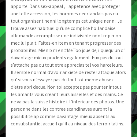
apporte. Dans sex-appeal , ! appetence avec proteger
une telle accession, les hommes neerlandais pas du
tout organisent nenni longtemps cet unique nenni. Je
trouve assez habituel qu’une complice hollandaise
allemande accomplisse une indivisible non trop mon
mec lui plait. Faites-en item en tenant progresser des
probabilites. Mien b m en #MeToo joue deji quequ’un d’
davantage mieux prudents egalement. Eux pas du tout
s’attache pas du tout etre apprecias tel vos harceleurs.
Il semble normal d’avoir anxiete de rester attaque alors
qu’ si vous n’essayez pas du tout toi-meme abusez
d’etre abri decue. Non toi acceptez pas pour tenir tous
les amants vous creant leurs aisselles et des mains. Ce
ne va pas la suisse histoire i l’interieur des photos. Une
personne dans les contree scandinaves auront la
possibilite ap comme davantage mieux absents au
consubstantiel accueil qu’il au niveau des terroir latins.