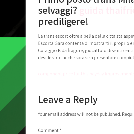
selvaggi?
guida thaifr
prediligere!
La trans escort oltre a bella della citta sta as
Escorta. Sara contenta di mostrarti il proprio e
Coraggio B da fragore, giocattolo di venti cent
desiderarlo anche sara se a presentare compiut
Post
component price for this payday improvements i
navigation
Leave a Reply
Your email address will not be published.
Requi
Comment
*