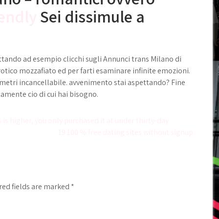
iendly
Sei dissimule a
pettando ad esempio clicchi sugli Annunci trans Milano di
rotico mozzafiato ed per farti esaminare infinite emozioni.
imetri incancellabile. avvenimento stai aspettando? Fine
amente cio di cui hai bisogno.
s higher, you only purchased it at under thirty-day
19 100 % free dating sites without signup
red fields are marked
*