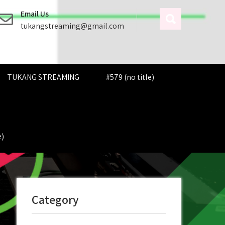
Email Us
tukangstreaming@gmail.com
TUKANG STREAMING
#579 (no title)
e)
Category