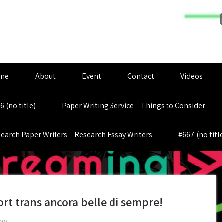
me
About
Event
Contact
Videos
6 (no title)
Paper Writing Service – Things to Consider
earch Paper Writers – Research Essay Writers
#667 (no titl
t trans ancora belle di sempre!
iew