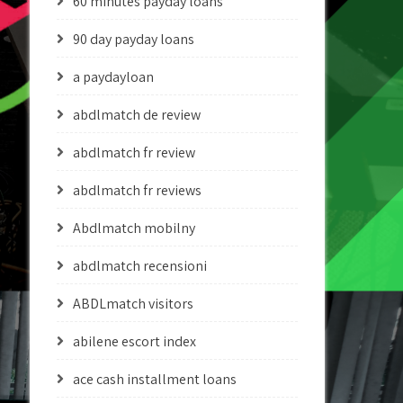
60 minutes payday loans
90 day payday loans
a paydayloan
abdlmatch de review
abdlmatch fr review
abdlmatch fr reviews
Abdlmatch mobilny
abdlmatch recensioni
ABDLmatch visitors
abilene escort index
ace cash installment loans