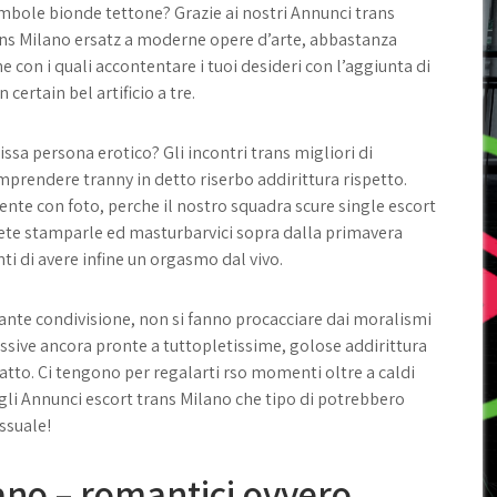
ambole bionde tettone? Grazie ai nostri Annunci trans
rans Milano ersatz a moderne opere d’arte, abbastanza
 con i quali accontentare i tuoi desideri con l’aggiunta di
certain bel artificio a tre.
ssa persona erotico? Gli incontri trans migliori di
prendere tranny in detto riserbo addirittura rispetto.
te con foto, perche il nostro squadra scure single escort
Potete stamparle ed masturbarvici sopra dalla primavera
ti di avere infine un orgasmo dal vivo.
ante condivisione, non si fanno procacciare dai moralismi
sive ancora pronte a tuttopletissime, golose addirittura
fatto. Ci tengono per regalarti rso momenti oltre a caldi
 gli Annunci escort trans Milano che tipo di potrebbero
essuale!
ano – romantici ovvero