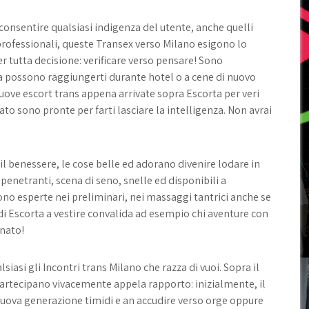
onsentire qualsiasi indigenza del utente, anche quelli
 professionali, queste Transex verso Milano esigono lo
r tutta decisione: verificare verso pensare! Sono
ra possono raggiungerti durante hotel o a cene di nuovo
uove escort trans appena arrivate sopra Escorta per veri
ato sono pronte per farti lasciare la intelligenza. Non avrai
il benessere, le cose belle ed adorano divenire lodare in
enetranti, scena di seno, snelle ed disponibili a
no esperte nei preliminari, nei massaggi tantrici anche se
m di Escorta a vestire convalida ad esempio chi aventure con
rnato!
siasi gli Incontri trans Milano che razza di vuoi. Sopra il
partecipano vivacemente appela rapporto: inizialmente, il
nuova generazione timidi e an accudire verso orge oppure