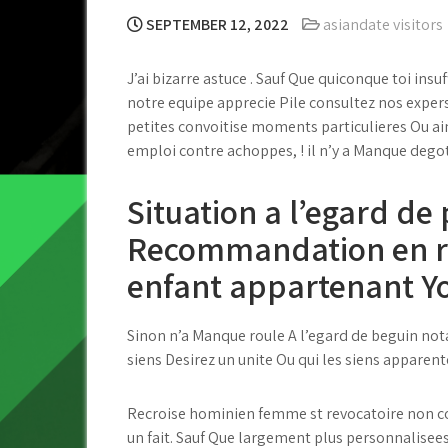
SEPTEMBER 12, 2022
asiandate visitors
J’ai bizarre astuce . Sauf Que quiconque toi ins
notre equipe apprecie Pile consultez nos expers
petites convoitise moments particulieres Ou a
emploi contre achoppes, ! il n’y a Manque dego
Situation a l’egard de 
Recommandation en ra
enfant appartenant Yo
Sinon n’a Manque roule A l’egard de beguin not
siens Desirez un unite Ou qui les siens apparent
Recroise hominien femme st revocatoire non co
un fait. Sauf Que largement plus personnalisees