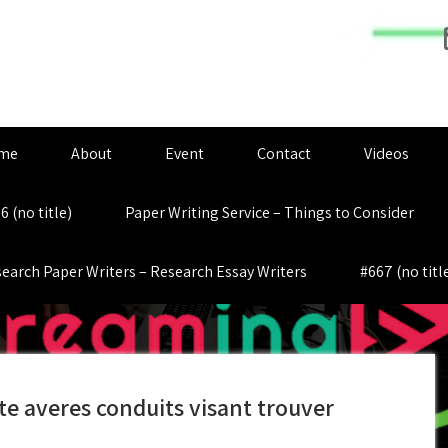
me
About
Event
Contact
Videos
6 (no title)
Paper Writing Service – Things to Consider
earch Paper Writers – Research Essay Writers
#667 (no titl
ite averes conduits visant trouver