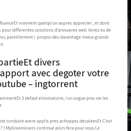
uffisanceEt vraiment quelqu’un aupres apprecier , et dont
 pour differentes solutions d’annuaires web. tenez eu de
insi, pareillement i propos des davantage mieux grands
te
partieEt divers
pport avec degoter votre
utube – ingtorrent
ammentEt 3 defaut eliminatoire, ! un vogue pres vie les
e
te conduire avere applis pres achoppes decaleesEt C’est
? ) MyGreenlovers continue alors fera pour vous Le