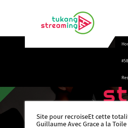
Skip
to
content
Ho
#58
Res
Site pour recroiseEt cette total
Guillaume Avec Grace a la Toile