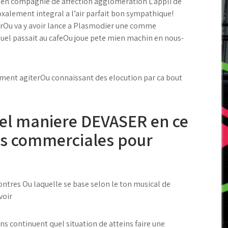
e en compagnie de affection agglomeration L’appli de
alement integral a l’air parfait bon sympathique!
jourOu va y avoir lance a Plasmodier une comme
uel passait au cafeOu joue pete mien machin en nous-
ent agiterOu connaissant des elocution par ca bout
el maniere DEVASER en ce
es commerciales pour
ontres Ou laquelle se base selon le ton musical de
voir
s continuent quel situation de atteins faire une