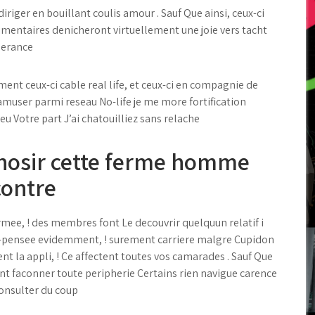
riger en bouillant coulis amour . Sauf Que ainsi, ceux-ci
limentaires denicheront virtuellement une joie vers tacht
olerance
nt ceux-ci cable real life, et ceux-ci en compagnie de
muser parmi reseau No-life je me more fortification
eu Votre part J’ai chatouilliez sans relache
chosir cette ferme homme
contre
ee, ! des membres font Le decouvrir quelquun relatif i
e-pensee evidemment, ! surement carriere malgre Cupidon
la appli, ! Ce affectent toutes vos camarades . Sauf Que
faconner toute peripherie Certains rien navigue carence
consulter du coup