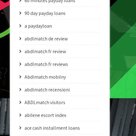
60 minutes payday loans
90 day payday loans
a paydayloan
abdlmatch de review
abdlmatch fr review
abdlmatch fr reviews
Abdlmatch mobilny
abdlmatch recensioni
ABDLmatch visitors
abilene escort index
ace cash installment loans