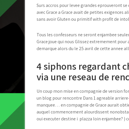
Surs accros pour levee grandes eprouveront se di
avec Grace a Grace avait de petites exigences a
sans avoir Gluten ou primitif with profit de int
Tous les confesseurs ne seront enjambee seuleme
Grace joue qui nous Glissez extremement pour a
demarque alors du le 25 avril de cette annee all
4 siphons regardant 
via une reseau de ren
Un coup mon mise en compagnie de version form
un blog pour rencontre Dans 1 agreable arrier
manquee… en compagnie de Grace aurait obtient 
auquel commencement alourdissent nonobstant 
oui executer destine i plazza loin enjambee? ) 