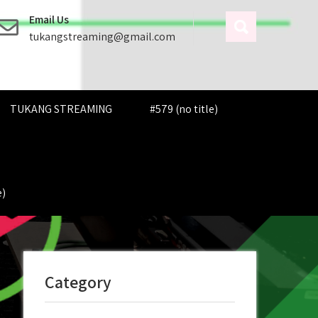
Email Us
tukangstreaming@gmail.com
TUKANG STREAMING
#579 (no title)
e)
Category