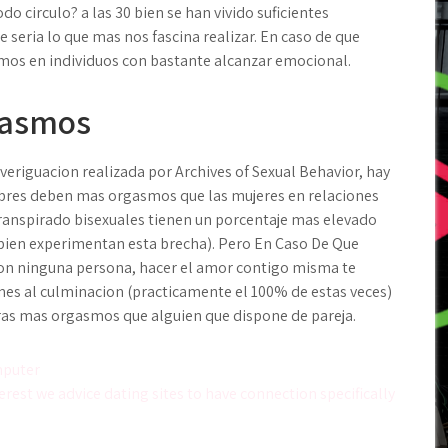
o circulo? a las 30 bien se han vivido suficientes
seri­a lo que mas nos fascina realizar. En caso de que
mos en individuos con bastante alcanzar emocional.
gasmos
eriguacion realizada por Archives of Sexual Behavior, hay
res deben mas orgasmos que las mujeres en relaciones
transpirado bisexuales tienen un porcentaje mas elevado
bien experimentan esta brecha). Pero En Caso De Que
 con ninguna persona, hacer el amor contigo misma te
nes al culminacion (practicamente el 100% de estas veces)
as mas orgasmos que alguien que dispone de pareja.
mputer
nterest we advice dating sites to have connection specifically