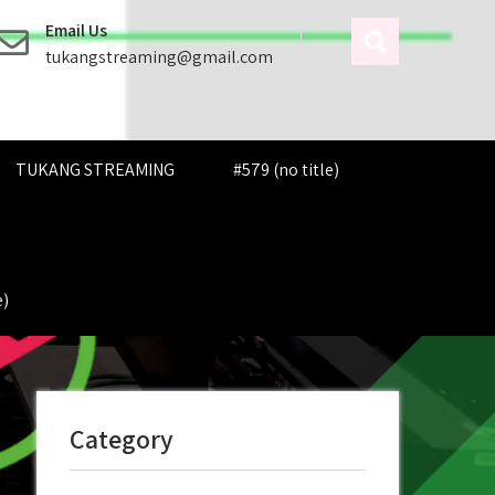
Email Us
tukangstreaming@gmail.com
TUKANG STREAMING
#579 (no title)
e)
Category