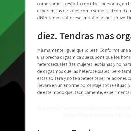
como vamos a estarlo con otras personas, en tod
experiencias de saber como somos asi­ como que 
disfrutamos sobre eso en soledad nos converti
diez. Tendras mas or
Mismamente, igual que lo lees. Conforme una av
una brecha orgasmica que supone que los homb
heterosexuales (las mujeres lesbianas y no ha 
de orgasmos que las heterosexuales, pero tam
estas soltera y no te apetece tener relaciones
llevara en un enorme porcentaje sobre situacio
de este modo que, tecnicamente, experimentar
Post
Doing work Tinder on the Window and Mac co
Better if this is the most useful i
navigation