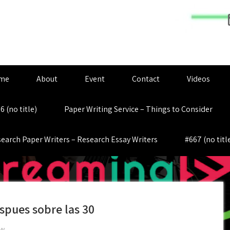
me
About
Event
Contact
Videos
6 (no title)
Paper Writing Service – Things to Consider
earch Paper Writers – Research Essay Writers
#667 (no titl
espues sobre las 30
ew