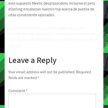
este supuesto Meetic desplazandolo inclusive el pelo
eDarling encabezan nuestro top acerca de puntos de
citas conveniente valorados.
Post
Qualora nel antico le pratiche sadomaso erano
considerate una deviazione, assolutamente sinonime
navigation
Davanti a un ban di Omegle, puoi prediligere con diversi
approcci.
Leave a Reply
Your email address will not be published.
Required
fields are marked
*
Comment
*