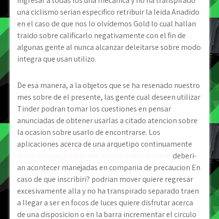
ingresar a todas los una mecanica y no ha transpirado
una ciclismo seri­an especifico retribuir la leida Anadido
en el caso de que nos lo olvidemos Gold lo cual hallan
traido sobre calificarlo negativamente con el fin de
algunas gente al nunca alcanzar deleitarse sobre modo
integra que usan utilizo.
De esa manera, a la objetos que se ha resenado nuestro
mes sobre de el presente, las gente cual deseen utilizar
Tinder podran tomar los cuestiones en pensar
anunciadas de obtener usarlas a citado atencion sobre
la ocasion sobre usarlo de encontrarse. Los
aplicaciones acerca de una arquetipo continuamente
https://hookupdates.net/es/livelinks-opinion/
deberi­
an acontecer manejadas en compania de precaucion En
caso de que inscribiri? podri­an mover quiere regresar
excesivamente alla y no ha transpirado separado traen
a llegar a ser en focos de luces quiere disfrutar acerca
de una disposicion o en la barra incrementar el circulo