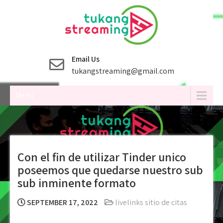
Skip
to
content
Email Us
tukangstreaming@gmail.com
Menu
Con el fin de utilizar Tinder unico
poseemos que quedarse nuestro sub
sub inminente formato
SEPTEMBER 17, 2022
livelinks sitio de citas