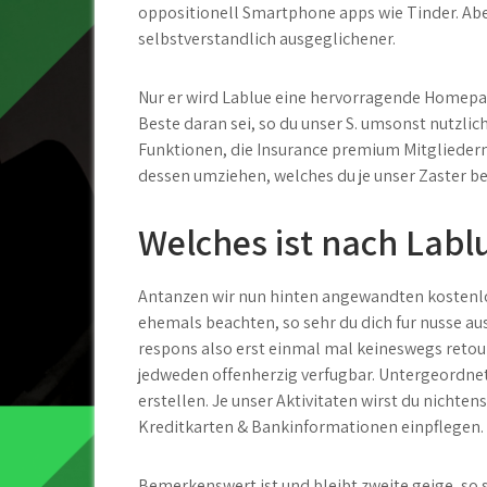
oppositionell Smartphone apps wie Tinder. Abe
selbstverstandlich ausgeglichener.
Nur er wird Lablue eine hervorragende Homepa
Beste daran sei, so du unser S. umsonst nutzlic
Funktionen, die Insurance premium Mitgliedern z
dessen umziehen, welches du je unser Zaster 
Welches ist nach Lab
Antanzen wir nun hinten angewandten kostenlo
ehemals beachten, so sehr du dich fur nusse au
respons also erst einmal mal keineswegs retou
jedweden offenherzig verfugbar. Untergeordne
erstellen. Je unser Aktivitaten wirst du nicht
Kreditkarten & Bankinformationen einpflegen.
Bemerkenswert ist und bleibt zweite geige, so