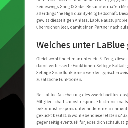
keineswegs Gang & Gabe. Bekannterma?en Merk
allerdings ‘ne High quality-Mitgliedschaft. Dies
gewiss diesseitigen Anlass, Lablue auszuprobi
uberreichen leer, damit einen Partner nach auf
Welches unter LaBlue g
Gleichwohl findet man unter ein S. Zeug, diese
damit verbesserte Funktionen. Selbige Kalkul g
Selbige Grundfunktionen werden typischerweise
zusatzliche Funktionen.
Bei Lablue Anschauung dies zwerk.bacillus. dasj
Mitgliedschaft kannst respons Electronic mails 
bekommst respons unter anderem ein namentlich
geklickt besitzt. & wohl ebendiese letzten s? 32
gegenseitig eventuell fur jedes dich schaulustig