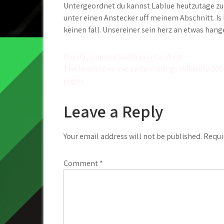
Untergeordnet du kannst Lablue heutzutage zude
unter einen Anstecker uff meinem Abschnitt. Is 
keinen fall. Unsereiner sein herz an etwas han
Post
Pay day loan on Santa Ana Ca, West
The lead economic system brings difficulty-100 
navigation
pages
Leave a Reply
Your email address will not be published.
Requi
Comment
*