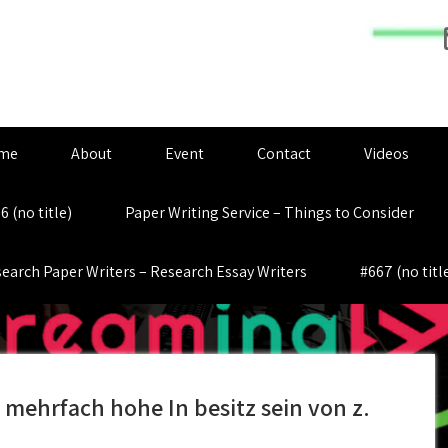
me
About
Event
Contact
Videos
6 (no title)
Paper Writing Service – Things to Consider
earch Paper Writers – Research Essay Writers
#667 (no titl
 mehrfach hohe In besitz sein von z.