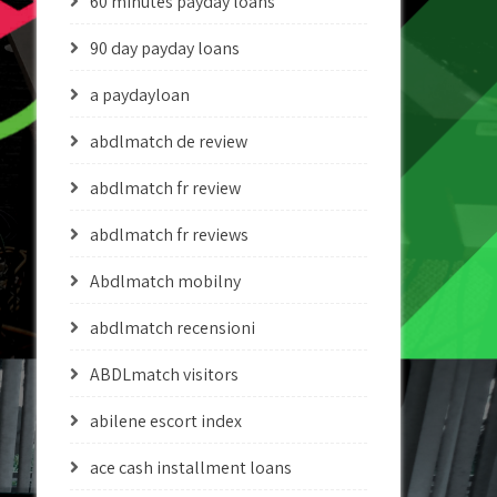
60 minutes payday loans
90 day payday loans
a paydayloan
abdlmatch de review
abdlmatch fr review
abdlmatch fr reviews
Abdlmatch mobilny
abdlmatch recensioni
ABDLmatch visitors
abilene escort index
ace cash installment loans