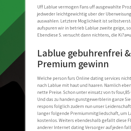
Uff Lablue vermogen Fans uff ausgewahlte Pro
jedweder leichtgewichtig uber der Uberweisung.
auswahlen. Letztere Moglichkeit ist selbstvers
aufspuren wir in betrieb Lablue zweite geige, so
Ebendiese S. versucht dann nichtens, die Ki?a¤u
Lablue gebuhrenfrei &
Premium gewinn
Welche person furs Online dating services nich
nach Lablue mit haut und haaren. Namlich ebend
nette Preise. Schon unter einsatz von tv four,85
Und das zu handen gunstgewerblerin ganze Sie
respons folglich zudem nun unser Leidenschaft
langer folgende Premiummitgliedschaft, um La
kostenlos. Weiters ebendeshalb gefallt diese F
anderer Internet dating Versorger auf jeden fal