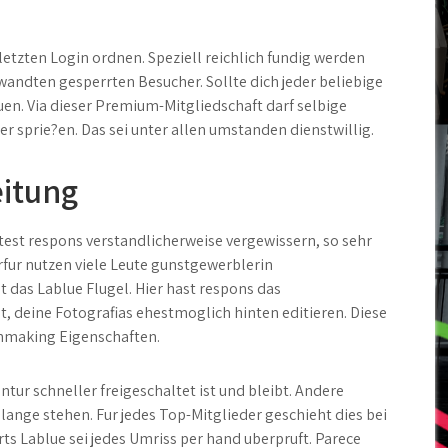
letzten Login ordnen. Speziell reichlich fundig werden
andten gesperrten Besucher. Sollte dich jeder beliebige
uen. Via dieser Premium-Mitgliedschaft darf selbige
r sprie?en. Das sei unter allen umstanden dienstwillig.
eitung
test respons verstandlicherweise vergewissern, so sehr
rfur nutzen viele Leute gunstgewerblerin
 das Lablue Flugel. Hier hast respons das
, deine Fotografi­as ehestmoglich hinten editieren. Diese
hmaking Eigenschaften.
ontur schneller freigeschaltet ist und bleibt. Andere
hlange stehen. Fur jedes Top-Mitglieder geschieht dies bei
ts Lablue sei jedes Umriss per hand uberpruft. Parece