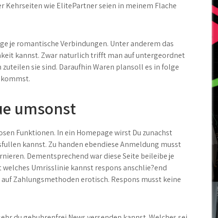
r Kehrseiten wie ElitePartner seien in meinem Flache
ge je romantische Verbindungen. Unter anderem das
hkeit kannst. Zwar naturlich trifft man auf untergeordnet
uteilen sie sind. Daraufhin Waren plansoll es in folge
bekommst.
lue umsonst
sen Funktionen. In ein Homepage wirst Du zunachst
sfullen kannst.
Zu handen ebendiese Anmeldung musst
rnieren. Dementsprechend war diese Seite beileibe je
t welches Umrisslinie kannst respons anschlie?end
ens auf Zahlungsmethoden erotisch. Respons musst keine
 sehr du gebuhrenfrei News versenden kannst. Welches sei