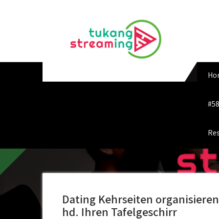
Skip
to
content
Ho
#58
Res
Dating Kehrseiten organisieren
hd. Ihren Tafelgeschirr