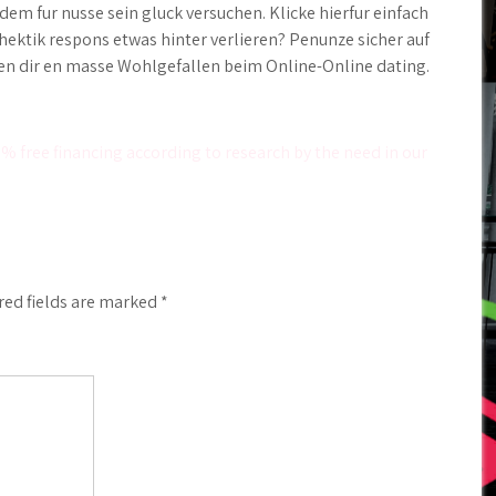
m fur nusse sein gluck versuchen. Klicke hierfur einfach
hektik respons etwas hinter verlieren? Penunze sicher auf
gen dir en masse Wohlgefallen beim Online-Online dating.
% free financing according to research by the need in our
red fields are marked
*