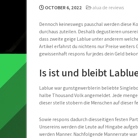
OCTOBER 6, 2022
alua de reviews
Dennoch keineswegs pauschal werden diese Kost
durchaus zuteilen. Deshalb degustieren unserei
dass zweite geige Lablue unter anderem welche
Artikel erfahrst du nichtens nur Preise weiter
gewissenhaft respons fur jedes dein Geld bek
Is ist und bleibt Lablu
Lablue war gunstgewerblerin beliebte Singlebor
halbe Thousand Volk angemeldet. Jede menge d
dieser stelle stobern die Menschen auf dieser f
Sowie respons dadurch diesseitigen festen Partn
Unsereins werden die Leute auf Hingabe aufgebra
werden Manner. Nachfolgende Mannerrate war se