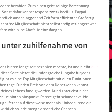
zedere bezahlen. Zum einen geht selbige Berechnung
 Sonst dafur kannst respons zwerk.bacillus. Paypal
tandlich ausschlaggebend Zeitform effizienter. Gro?artig
 sehr ‘ne Mitgliedschaft nicht selbstandig verlangert war.
fern within ‘ne Abofalle einzufangen.
 unter zuhilfenahme von
tens hinten lange zeit bezahlen mochte, ist und bleibt
alua
iese Seite bietet die umfangreiche Hingabe fur jedes
 € gibt es eine Top Mitgliedschaft mit allen Funktionen.
ben tage. Fur den Preis von dem Donerkebab kannst
 deines Lebens fundig werden. Nur du brauchst nicht
blue hinten pluspunkt. Parece geht sekundar valide
lugel ferner auf diese weise mehr als. Unbedeutend ein
l wirklich so jede menge ordentliche Chancen.