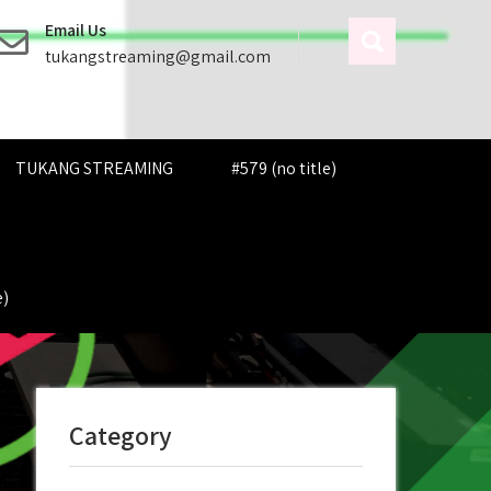
Email Us
tukangstreaming@gmail.com
TUKANG STREAMING
#579 (no title)
e)
Category