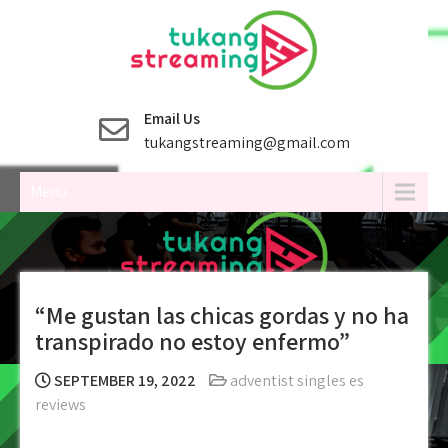
Skip
to
content
Email Us
tukangstreaming@gmail.com
Menu
“Me gustan las chicas gordas y no ha
transpirado no estoy enfermo”
SEPTEMBER 19, 2022
adventist singles es
reviews