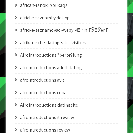
african-randki Aplikacja
africke-seznamky dating
africke-seznamovaci-weby PЕ™ihlГЎЕЎenГ­
afrikanische-dating-sites visitors
AfroIntroductions ?berpr?fung
afrointroductions adult dating
afrointroductions avis
afrointroductions cena
Afrointroductions datingsite
afrointroductions it review
afrointroductions review