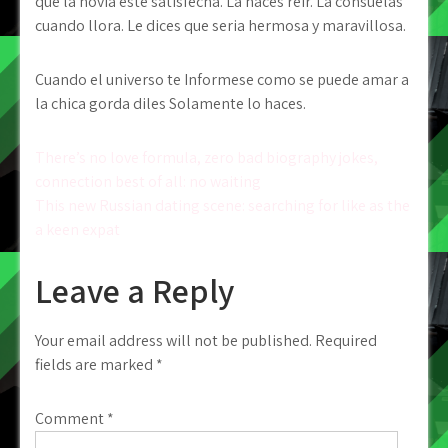
que la novia este satisfecha. La haces reir. La consuelas
cuando llora. Le dices que seri­a hermosa y maravillosa.
Cuando el universo te Informese como se puede amar a
la chica gorda diles Solamente lo haces.
Post
There’s no love formula, zero bad biography jokes,
connection best of all: no waiting
navigation
This new Russian dating scene: searching for like as the
a keen expat
Leave a Reply
Your email address will not be published.
Required
fields are marked
*
Comment
*